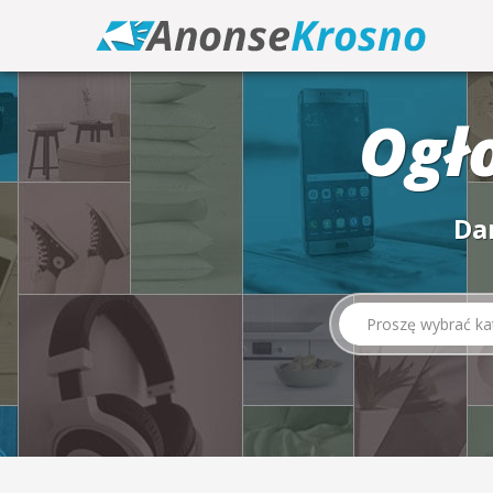
Ogł
Da
Proszę wybrać ka