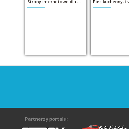
Strony internetowe dla firm- Krosno, Jasło, Brzozów WebMaker
Partnerzy portalu: