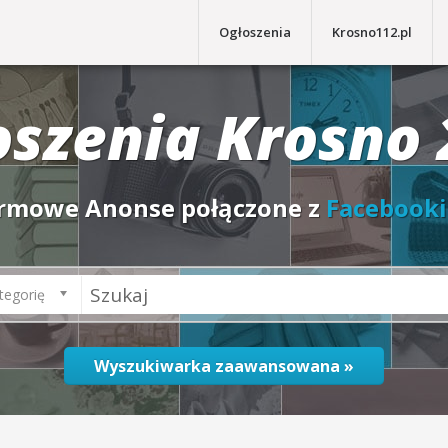
Ogłoszenia
Krosno112.pl
oszenia Krosno 
rmowe Anonse połączone z
Facebook
tegorię
Wyszukiwarka zaawansowana »