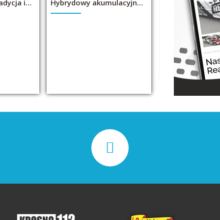
Piec kuchenny-tradycja i nowoczesność.
Hybrydowy akumulacyjny piec kominkowy bez prądu.