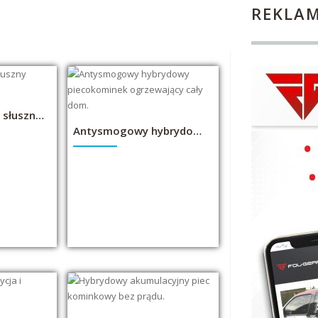
REKLA
Piec Heta: Jedyny słuszny wybór.
Antysmogowy hybrydowy piecokominek ogrzewający cały dom.