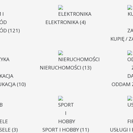
ELEKTRONIKA
(4)
RÓD
(121)
KUPIĘ / 
NIERUCHOMOŚCI
(13)
UKACJA
(10)
ODDAM 
ESELE
(3)
SPORT I HOBBY
(11)
USŁUGI I