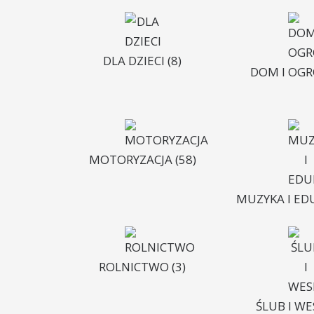
DLA DZIECI
(8)
DOM I OG
MOTORYZACJA
(58)
MUZYKA I ED
ROLNICTWO
(3)
ŚLUB I W