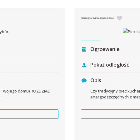
PIEC KUCHENNY-TRADYCJA I NOWOCZESNOŚĆ.
Ogrzewanie
Pokaż odległość
Opis
 Twojego domu) ROZDZIAŁ I:
Czy tradycyjny piec kuc
s
energooszczędnych z mech