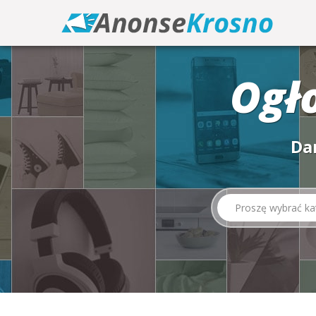
Ogł
Da
Proszę wybrać ka