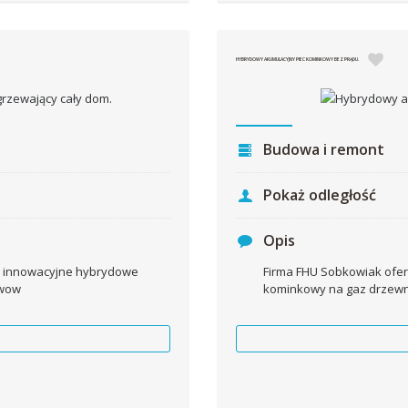
HYBRYDOWY AKUMULACYJNY PIEC KOMINKOWY BEZ PRĄDU.
Budowa i remont
Pokaż odległość
Opis
ji innowacyjne hybrydowe
Firma FHU Sobkowiak ofer
awow
kominkowy na gaz drzewny