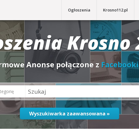
Ogłoszenia
Krosno112.pl
oszenia Krosno 
rmowe Anonse połączone z
Facebook
tegorię
Wyszukiwarka zaawansowana »