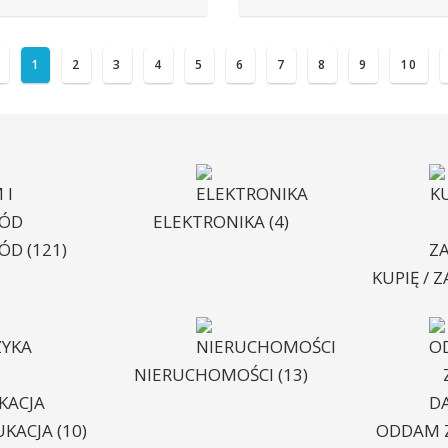
1
2
3
4
5
6
7
8
9
10
ELEKTRONIKA
(4)
RÓD
(121)
KUPIĘ / 
NIERUCHOMOŚCI
(13)
UKACJA
(10)
ODDAM 