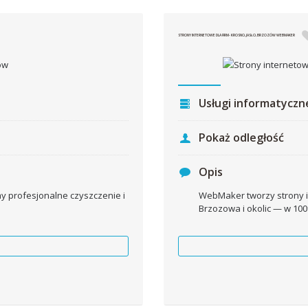
STRONY INTERNETOWE DLA FIRM- KROSNO, JASŁO, BRZOZÓW WEBMAKER
Usługi informatyczn
Pokaż odległość
Opis
 profesjonalne czyszczenie i
WebMaker tworzy strony in
Brzozowa i okolic — w 100