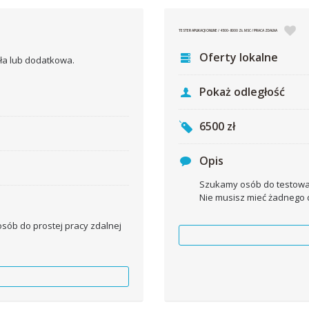
TESTER APLIKACJI ONLINE / 4500-8000 ZŁ MSC / PRACA ZDALNA
Oferty lokalne
Pokaż odległość
6500
zł
Opis
Szukamy osób do testowani
Nie musisz mieć żadnego 
b do prostej pracy zdalnej