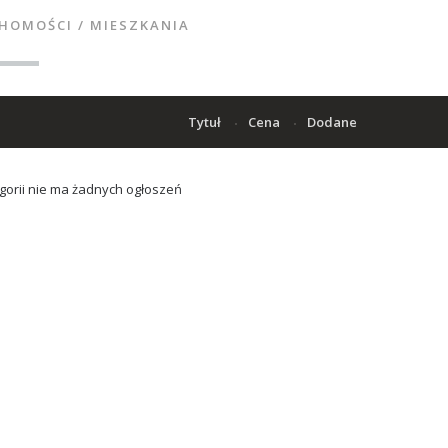
CHOMOŚCI
/
MIESZKANIA
Tytuł
Cena
Dodane
egorii nie ma żadnych ogłoszeń