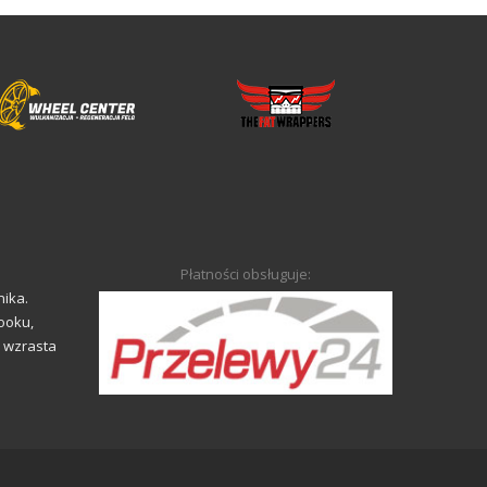
Płatności obsługuje:
nika.
ooku,
o wzrasta