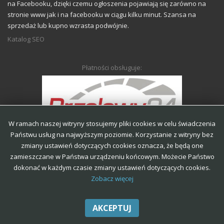
na Facebooku, dzięki czemu ogłoszenia pojawiają się zarówno na
stronie www jak i na facebooku w ciągu kilku minut. Szansa na
sprzedaż lub kupno wzrasta podwójnie.
Katalog SEO
Płatności obsługuje:
W ramach naszej witryny stosujemy pliki cookies w celu świadczenia
Państwu usług na najwyższym poziomie. Korzystanie z witryny bez
zmiany ustawień dotyczących cookies oznacza, że będą one
zamieszczane w Państwa urządzeniu końcowym. Możecie Państwo
Regulamin portalu
Regulamin ogłoszeń
Polityka prywatności
dokonać w każdym czasie zmiany ustawień dotyczących cookies.
Zobacz więcej
Polityka cookies
AKCEPTUJ
Anonse-Krosno | Wszystkie prawa zastrzeżone.