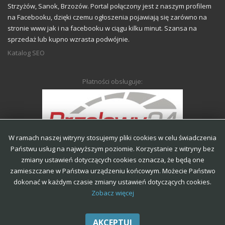
Strzyżów, Sanok, Brzozów. Portal połączony jest z naszym profilem
na Facebooku, dzięki czemu ogłoszenia pojawiają się zarówno na
stronie www jak i na facebooku w ciągu kilku minut. Szansa na
sprzedaż lub kupno wzrasta podwójnie.
Katalog SEO
Płatności obsługuje:
W ramach naszej witryny stosujemy pliki cookies w celu świadczenia
Państwu usług na najwyższym poziomie. Korzystanie z witryny bez
zmiany ustawień dotyczących cookies oznacza, że będą one
zamieszczane w Państwa urządzeniu końcowym. Możecie Państwo
Regulamin portalu
Regulamin ogłoszeń
Polityka prywatności
dokonać w każdym czasie zmiany ustawień dotyczących cookies.
Zobacz więcej
Polityka cookies
AKCEPTUJ
Anonse-Krosno | Wszystkie prawa zastrzeżone.