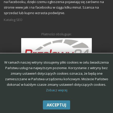
na Facebooku, dzięki czemu ogłoszenia pojawiają się zarówno na
stronie www jak i na facebooku w ciągu kilku minut. Szansa na
sprzedaż lub kupno wzrasta podwójnie.
Katalog SEO
Płatności obsługuje:
W ramach naszej witryny stosujemy pliki cookies w celu świadczenia
Państwu usług na najwyższym poziomie. Korzystanie z witryny bez
zmiany ustawień dotyczących cookies oznacza, że będą one
zamieszczane w Państwa urządzeniu końcowym. Możecie Państwo
Regulamin portalu
Regulamin ogłoszeń
Polityka prywatności
dokonać w każdym czasie zmiany ustawień dotyczących cookies.
Zobacz więcej
Polityka cookies
AKCEPTUJ
Anonse-Krosno | Wszystkie prawa zastrzeżone.